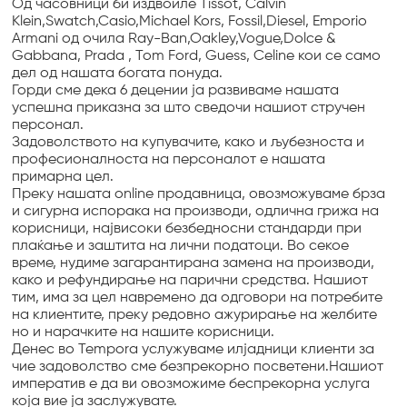
Од часовници би издвоиле Tissot, Calvin
Klein,Swatch,Casio,Michael Kors, Fossil,Diesel, Emporio
Armani од очила Ray-Ban,Oakley,Vogue,Dolce &
Gabbana, Prada , Tom Ford, Guess, Celine кои се само
дел од нашата богата понуда.
Горди сме дека 6 децении ја развиваме нашата
успешна приказна за што сведочи нашиот стручен
персонал.
Задоволството на купувачите, како и љубезноста и
професионалноста на персоналот е нашата
примарна цел.
Преку нашата online продавница, овозможуваме брза
и сигурна испорака на производи, одлична грижа на
корисници, највисоки безбедносни стандарди при
плаќање и заштита на лични податоци. Во секое
време, нудиме загарантирана замена на производи,
како и рефундирање на парични средства. Нашиот
тим, има за цел навремено да одговори на потребите
на клиентите, преку редовно ажурирање на желбите
но и нарачките на нашите корисници.
Денес во Tempora услужуваме илјадници клиенти за
чие задоволство сме безпрекорно посветени.Нашиот
императив е да ви овозможиме беспрекорна услуга
која вие ја заслужувате.