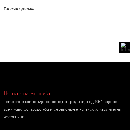
Ве очекуваме
Нашата компанија
Tempora e компанија со семејна традиција од 1954 која се
занимава со продажба и сервисирње на високо квалитетни
часовници.